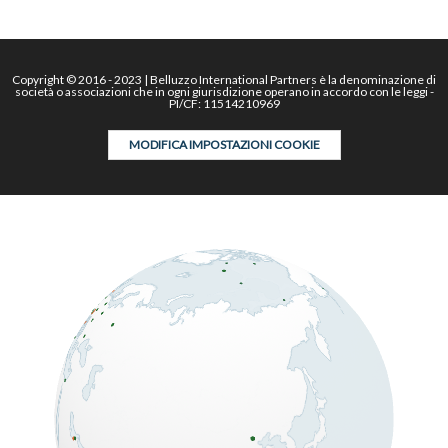
Copyright © 2016 - 2023 | Belluzzo International Partners è la denominazione di
società o associazioni che in ogni giurisdizione operano in accordo con le leggi -
PI/CF: 11514210969
MODIFICA IMPOSTAZIONI COOKIE