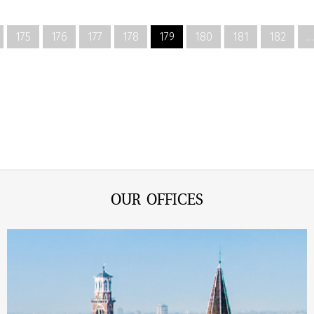
175
176
177
178
179
180
181
182
…
OUR OFFICES