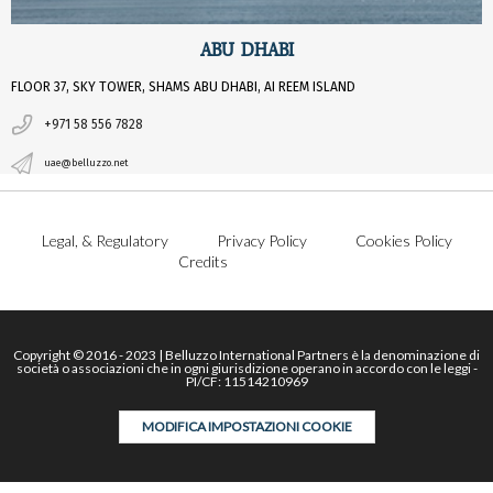
ABU DHABI
FLOOR 37, SKY TOWER, SHAMS ABU DHABI, AI REEM ISLAND
+971 58 556 7828
uae@belluzzo.net
Legal, & Regulatory
Privacy Policy
Cookies Policy
Credits
Copyright © 2016 - 2023 | Belluzzo International Partners è la denominazione di
società o associazioni che in ogni giurisdizione operano in accordo con le leggi -
PI/CF: 11514210969
MODIFICA IMPOSTAZIONI COOKIE