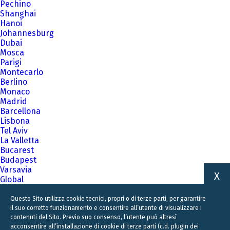
Pechino
Shanghai
Hanoi
Johannesburg
Dubai
Mosca
Parigi
Montecarlo
Berlino
Monaco
Madrid
Barcellona
Lisbona
Tel Aviv
La Valletta
Bucarest
Budapest
Varsavia
X
Global
A family business firm for business families
Questo Sito utilizza cookie tecnici, propri o di terze parti, per garantire
il suo corretto funzionamento e consentire all’utente di visualizzare i
contenuti del Sito. Previo suo consenso, l’utente può altresì
acconsentire all’installazione di cookie di terze parti (c.d. plugin dei