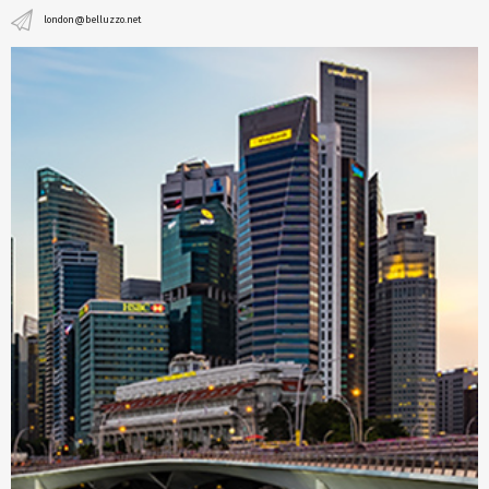
london@belluzzo.net