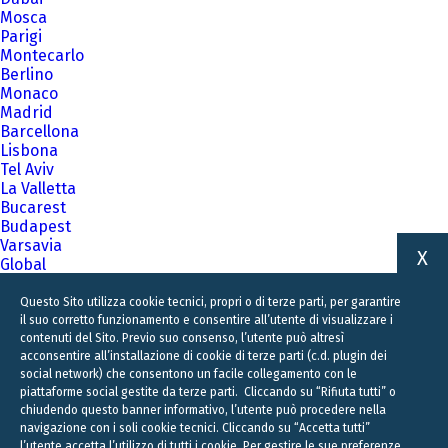
Mosca
Parigi
Montecarlo
Berlino
Monaco
Madrid
Barcellona
Lisbona
Tel Aviv
La Valletta
Bucarest
Budapest
Varsavia
X
Global
A family business firm for business families
Questo Sito utilizza cookie tecnici, propri o di terze parti, per garantire
il suo corretto funzionamento e consentire all’utente di visualizzare i
contenuti del Sito. Previo suo consenso, l’utente può altresì
acconsentire all’installazione di cookie di terze parti (c.d. plugin dei
social network) che consentono un facile collegamento con le
piattaforme social gestite da terze parti. Cliccando su “Rifiuta tutti” o
chiudendo questo banner informativo, l’utente può procedere nella
navigazione con i soli cookie tecnici. Cliccando su “Accetta tutti”
l’utente accetta l’utilizzo di tutti i cookie. Per gestire le sue preferenze,