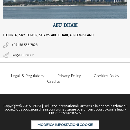
ABU DHABI
FLOOR 37, SKY TOWER, SHAMS ABU DHABI, AI REEM ISLAND
+971 58 556 7828
uae@belluzzo.net
Legal, & Regulatory
Privacy Policy
Cookies Policy
Credits
Copyright © 2016 - 2023 | Belluzzo International Partners è la denominazione di
società o associazioni che in ogni giurisdizione operano in accordo con le leggi -
PI/CF: 11514210969
MODIFICA IMPOSTAZIONI COOKIE