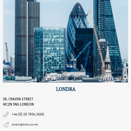
LONDRA
38, CRAVEN STREET
WC2N 5NG LONDON
+44 (0) 20 7004 2660
london@belluzzo.net