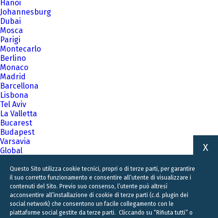
Hanoi
Johannesburg
Dubai
Mosca
Parigi
Montecarlo
Berlino
Monaco
Madrid
Barcellona
Lisbona
Tel Aviv
La Valletta
Bucarest
Budapest
Varsavia
X
Global
A family business firm for business families
Questo Sito utilizza cookie tecnici, propri o di terze parti, per garantire
il suo corretto funzionamento e consentire all’utente di visualizzare i
contenuti del Sito. Previo suo consenso, l’utente può altresì
acconsentire all’installazione di cookie di terze parti (c.d. plugin dei
social network) che consentono un facile collegamento con le
piattaforme social gestite da terze parti. Cliccando su “Rifiuta tutti” o