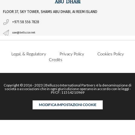
ABU DHABI
FLOOR 37, SKY TOWER, SHAMS ABU DHABI, AI REEM ISLAND
+971 58 556 7828
uae@belluzzo.net
Legal, & Regulatory
Privacy Policy
Cookies Policy
Credits
Copyright © 2016 - 2023 | Belluzzo International Partners è la denominazione di
società o associazioni che in ogni giurisdizione operano in accordo con le leggi -
PI/CF: 11514210969
MODIFICA IMPOSTAZIONI COOKIE