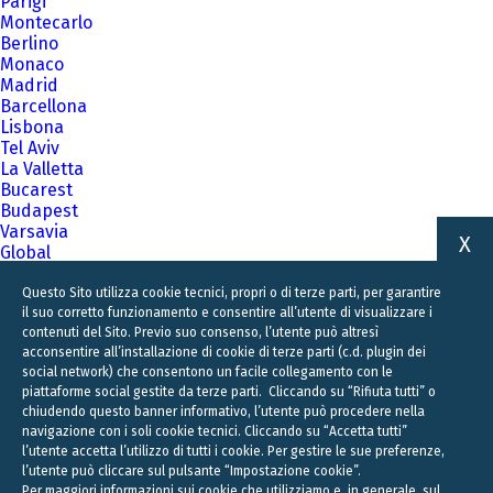
Parigi
Montecarlo
Berlino
Monaco
Madrid
Barcellona
Lisbona
Tel Aviv
La Valletta
Bucarest
Budapest
Varsavia
X
Global
A family business firm for business families
Questo Sito utilizza cookie tecnici, propri o di terze parti, per garantire
il suo corretto funzionamento e consentire all’utente di visualizzare i
contenuti del Sito. Previo suo consenso, l’utente può altresì
acconsentire all’installazione di cookie di terze parti (c.d. plugin dei
social network) che consentono un facile collegamento con le
piattaforme social gestite da terze parti. Cliccando su “Rifiuta tutti” o
chiudendo questo banner informativo, l’utente può procedere nella
navigazione con i soli cookie tecnici. Cliccando su “Accetta tutti”
l’utente accetta l’utilizzo di tutti i cookie. Per gestire le sue preferenze,
l’utente può cliccare sul pulsante “Impostazione cookie”.
Per maggiori informazioni sui cookie che utilizziamo e, in generale, sul