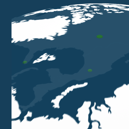
I contribuenti non residenti, che producono in Ita
residenza, potranno beneficiare delle deduzioni e
soggetti residenti.
Questo è quanto prevede il comma 3-bis dell’articol