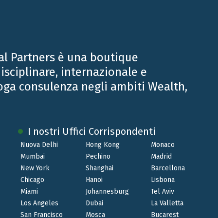
ell’UNICO 2015 integrativo, andando così a
al Partners è una boutique
, lettere a), g), h), i), e l).
isciplinare, internazionale e
rticolo 15, comma 1, lettere a), b), g), h), h-bis) e i).
oga consulenza negli ambiti Wealth,
ai cittadini europei o residenti in uno Stato
egli articoli da 1 a 23 del D.P.R. 1986 n. 917.
I nostri Uffici Corrispondenti
tti a imposizione nello Stato di residenza o in
Nuova Delhi
Hong Kong
Monaco
li. Non rilevano, invece, quali redditi prodotti
Mumbai
Pechino
Madrid
oncorrente in base alla convenzione contro le
New York
Shanghai
Barcellona
Chicago
Hanoi
Lisbona
Miami
Johannesburg
Tel Aviv
delle detrazioni per carichi di famiglia, secondo
Los Angeles
Dubai
La Valletta
.R. 29 settembre 1973 N. 600) dalle quali emergano:
San Francisco
Mosca
Bucarest