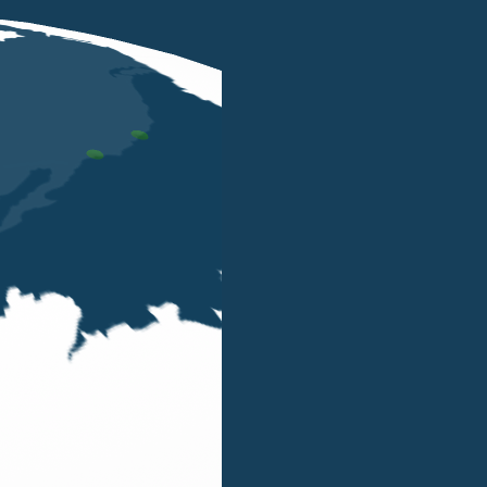
lia almeno il 75% del loro reddito complessivo e non goda
 detrazioni fiscali in forma completa (non residenti Sc
o 24 del D.P.R. 22 dicembre 1986 n. 917 attuato dal D.M. 