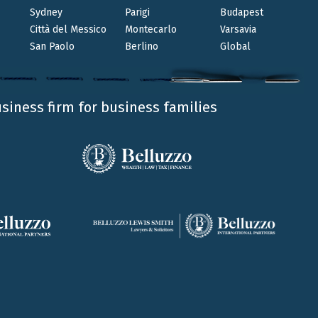
Sydney
Parigi
Budapest
Città del Messico
Montecarlo
Varsavia
San Paolo
Berlino
Global
loghi a quelli richiesti nello Stato italiano.
azione di cui all’articolo 12 del TUIR;
usiness firm for business families
ed esibiti all’Agenzia dell’Entrate nelle loro
ntribuenti dei minimi e per il nuovo regime
à).