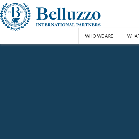
WHO WE ARE
WHAT
Home
/
Focus Alert
/
I non residenti Schumacker
OTT 14 , 2015
I non residenti Schumacker