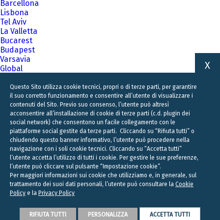
Barcellona
Lisbona
Tel Aviv
La Valletta
Bucarest
Budapest
Varsavia
X
Global
A family business firm for business families
Questo Sito utilizza cookie tecnici, propri o di terze parti, per garantire
il suo corretto funzionamento e consentire all’utente di visualizzare i
contenuti del Sito. Previo suo consenso, l’utente può altresì
acconsentire all’installazione di cookie di terze parti (c.d. plugin dei
social network) che consentono un facile collegamento con le
piattaforme social gestite da terze parti. Cliccando su “Rifiuta tutti” o
chiudendo questo banner informativo, l’utente può procedere nella
navigazione con i soli cookie tecnici. Cliccando su “Accetta tutti”
l’utente accetta l’utilizzo di tutti i cookie. Per gestire le sue preferenze,
l’utente può cliccare sul pulsante “Impostazione cookie”.
Per maggiori informazioni sui cookie che utilizziamo e, in generale, sul
trattamento dei suoi dati personali, l’utente può consultare la
Cookie
Policy
e la
Privacy Policy
RIFIUTA TUTTI
PERSONALIZZA
ACCETTA TUTTI