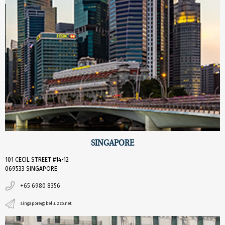
SINGAPORE
101 CECIL STREET #14-12
069533 SINGAPORE
+65 6980 8356
singapore@belluzzo.net