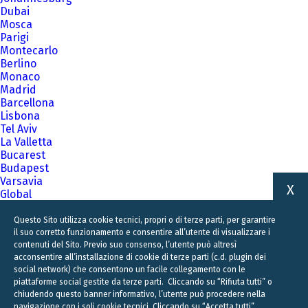
Dubai
Mosca
Parigi
Montecarlo
Berlino
Monaco
Madrid
Barcellona
Lisbona
Tel Aviv
La Valletta
Bucarest
Budapest
Varsavia
X
Global
A family business firm for business families
Questo Sito utilizza cookie tecnici, propri o di terze parti, per garantire
il suo corretto funzionamento e consentire all’utente di visualizzare i
contenuti del Sito. Previo suo consenso, l’utente può altresì
acconsentire all’installazione di cookie di terze parti (c.d. plugin dei
social network) che consentono un facile collegamento con le
piattaforme social gestite da terze parti. Cliccando su “Rifiuta tutti” o
chiudendo questo banner informativo, l’utente può procedere nella
navigazione con i soli cookie tecnici. Cliccando su “Accetta tutti”