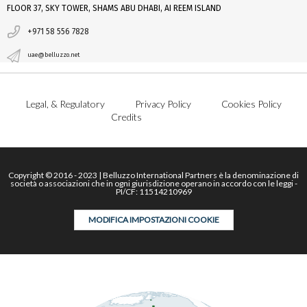
FLOOR 37, SKY TOWER, SHAMS ABU DHABI, AI REEM ISLAND
+971 58 556 7828
uae@belluzzo.net
Legal, & Regulatory
Privacy Policy
Cookies Policy
Credits
Copyright © 2016 - 2023 | Belluzzo International Partners è la denominazione di
società o associazioni che in ogni giurisdizione operano in accordo con le leggi -
PI/CF: 11514210969
MODIFICA IMPOSTAZIONI COOKIE