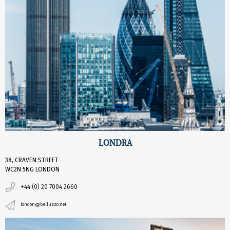
LONDRA
38, CRAVEN STREET
WC2N 5NG LONDON
+44 (0) 20 7004 2660
london@belluzzo.net