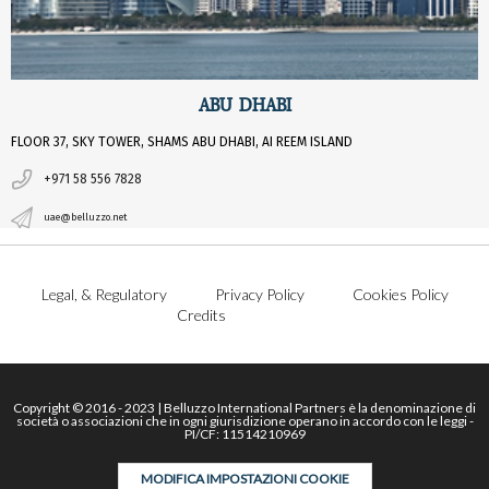
ABU DHABI
FLOOR 37, SKY TOWER, SHAMS ABU DHABI, AI REEM ISLAND
+971 58 556 7828
uae@belluzzo.net
Legal, & Regulatory
Privacy Policy
Cookies Policy
Credits
Copyright © 2016 - 2023 | Belluzzo International Partners è la denominazione di
società o associazioni che in ogni giurisdizione operano in accordo con le leggi -
PI/CF: 11514210969
MODIFICA IMPOSTAZIONI COOKIE