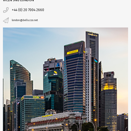
WC2N 5NG LONDON
+44 (0) 20 7004 2660
london@belluzzo.net