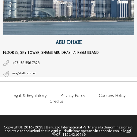
ABU DHABI
FLOOR 37, SKY TOWER, SHAMS ABU DHABI, AI REEM ISLAND
+971 58 556 7828
uae@belluzzo.net
Legal, & Regulatory
Privacy Policy
Cookies Policy
Credits
Copyright © 2016 - 2023 | Belluzzo International Partners è la denominazione di
società o associazioni che in ogni giurisdizione operano in accordo con le leggi -
PI/CF: 11514210969