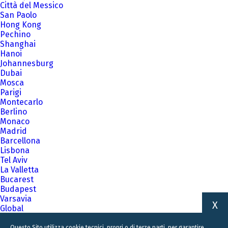
Città del Messico
San Paolo
Hong Kong
Pechino
Shanghai
Hanoi
Johannesburg
Dubai
Mosca
Parigi
Montecarlo
Berlino
Monaco
Madrid
Barcellona
Lisbona
Tel Aviv
La Valletta
Bucarest
Budapest
Varsavia
X
Global
A family business firm for business families
Questo Sito utilizza cookie tecnici, propri o di terze parti, per garantire