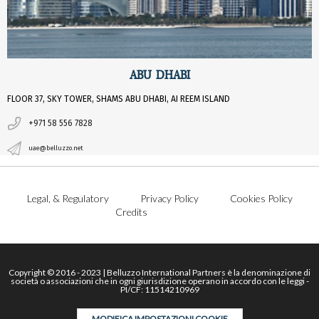
ABU DHABI
FLOOR 37, SKY TOWER, SHAMS ABU DHABI, AI REEM ISLAND
+971 58 556 7828
uae@belluzzo.net
Legal, & Regulatory
Privacy Policy
Cookies Policy
Credits
Copyright © 2016 - 2023 | Belluzzo International Partners è la denominazione di
società o associazioni che in ogni giurisdizione operano in accordo con le leggi -
PI/CF: 11514210969
MODIFICA IMPOSTAZIONI COOKIE