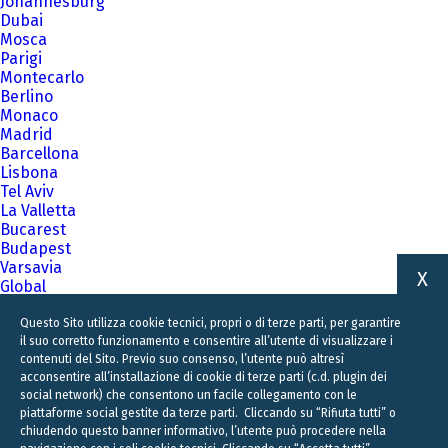
Johannesburg
Dubai
Mosca
Parigi
Montecarlo
Berlino
Monaco
Madrid
Barcellona
Lisbona
Tel Aviv
La Valletta
Bucarest
Budapest
Varsavia
X
Global
A family business firm for business families
Questo Sito utilizza cookie tecnici, propri o di terze parti, per garantire
il suo corretto funzionamento e consentire all’utente di visualizzare i
contenuti del Sito. Previo suo consenso, l’utente può altresì
acconsentire all’installazione di cookie di terze parti (c.d. plugin dei
social network) che consentono un facile collegamento con le
piattaforme social gestite da terze parti. Cliccando su “Rifiuta tutti” o
chiudendo questo banner informativo, l’utente può procedere nella