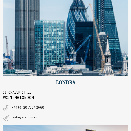
LONDRA
38, CRAVEN STREET
WC2N 5NG LONDON
+44 (0) 20 7004 2660
london@belluzzo.net