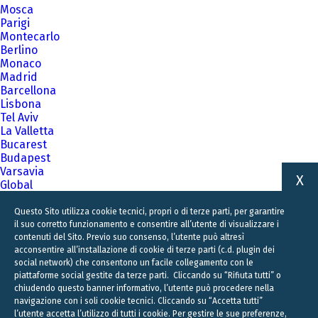
Mosca
Parigi
Montecarlo
Berlino
Monaco
Madrid
Barcellona
Lisbona
Tel Aviv
La Valletta
Bucarest
Budapest
Varsavia
X
Global
A family business firm for business families
Questo Sito utilizza cookie tecnici, propri o di terze parti, per garantire
il suo corretto funzionamento e consentire all’utente di visualizzare i
contenuti del Sito. Previo suo consenso, l’utente può altresì
acconsentire all’installazione di cookie di terze parti (c.d. plugin dei
social network) che consentono un facile collegamento con le
piattaforme social gestite da terze parti. Cliccando su “Rifiuta tutti” o
chiudendo questo banner informativo, l’utente può procedere nella
navigazione con i soli cookie tecnici. Cliccando su “Accetta tutti”
l’utente accetta l’utilizzo di tutti i cookie. Per gestire le sue preferenze,