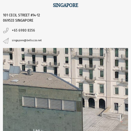
SINGAPORE
101 CECIL STREET #14-12
069533 SINGAPORE
+65 6980 8356
singapore@belluzzo.net