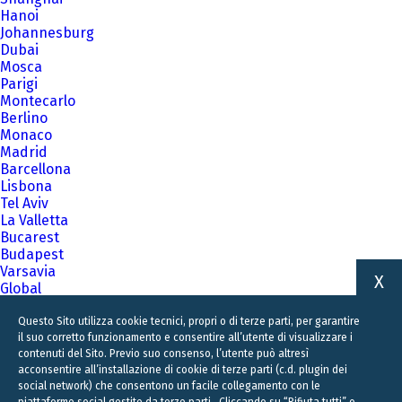
Hanoi
Johannesburg
Dubai
Mosca
Parigi
Montecarlo
Berlino
Monaco
Madrid
Barcellona
Lisbona
Tel Aviv
La Valletta
Bucarest
Budapest
Varsavia
X
Global
A family business firm for business families
Questo Sito utilizza cookie tecnici, propri o di terze parti, per garantire
il suo corretto funzionamento e consentire all’utente di visualizzare i
contenuti del Sito. Previo suo consenso, l’utente può altresì
acconsentire all’installazione di cookie di terze parti (c.d. plugin dei
social network) che consentono un facile collegamento con le