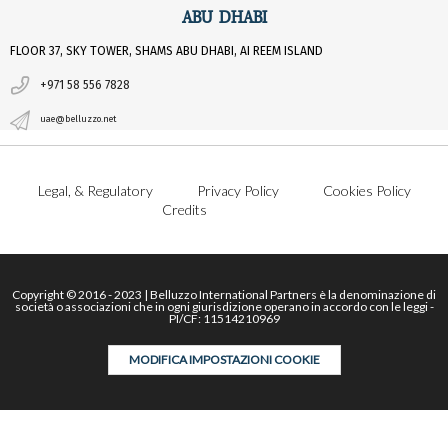
ABU DHABI
FLOOR 37, SKY TOWER, SHAMS ABU DHABI, AI REEM ISLAND
+971 58 556 7828
uae@belluzzo.net
Legal, & Regulatory
Privacy Policy
Cookies Policy
Credits
Copyright © 2016 - 2023 | Belluzzo International Partners è la denominazione di
società o associazioni che in ogni giurisdizione operano in accordo con le leggi -
PI/CF: 11514210969
MODIFICA IMPOSTAZIONI COOKIE