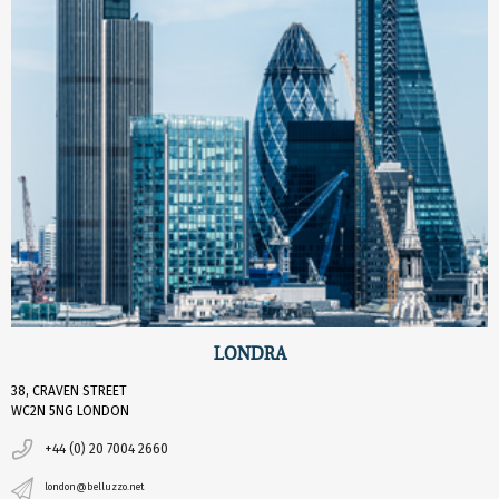
LONDRA
38, CRAVEN STREET
WC2N 5NG LONDON
+44 (0) 20 7004 2660
london@belluzzo.net