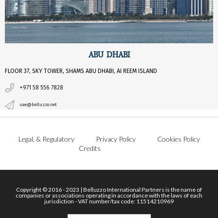
ABU DHABI
FLOOR 37, SKY TOWER, SHAMS ABU DHABI, AI REEM ISLAND
+971 58 556 7828
uae@belluzzo.net
Legal, & Regulatory
Privacy Policy
Cookies Policy
Credits
Copyright © 2016 - 2023 | Belluzzo International Partners is the name of
companies or associations operating in accordance with the laws of each
jurisdiction - VAT number/tax code: 11514210969