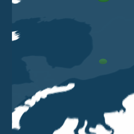
modello di quanto già avviene con Islanda, Liechte
Sarà interessante valutare l’effetto della Brexit ri
oggi recepite.
I cittadini dell’UE che attualmente vivono nel 
Tra oggi e il momento in cui il Regno Unito cesserà
include il periodo compreso tra la data in cui il R
50 del trattato di Lisbona e la data in cui il Regno
attuale, si prevede che il periodo di negoziazion
seconda dell’accordo raggiunto tra il Regno Unito 
meno di 2 anni.
Durante il periodo di negoziazione, i cittadini de
Una volta che il Regno Unito sarà uscito ufficialme
europei già nel Regno Unito al momento dell’usci
europei che sono stati residenti nel Regno Unito 