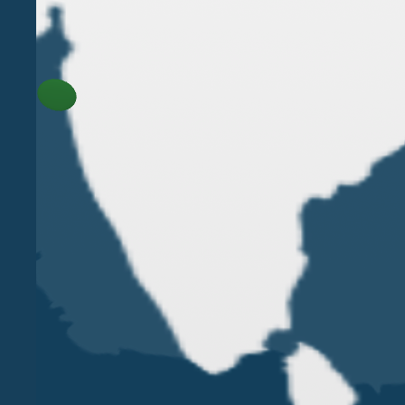
Dazi doganali
La Brexit potrebbe determinare il ripristino delle
Regolamenti UE, anche se il Regno Unito potrebbe 
Islanda, Liechtenstein, Norvegia e Svizzera.
Accordi di sicurezza sociale
Facendo parte dell’Unione Europea il Regno Unito 
permette ai lavoratori dell’Unione Europea di esse
Con la Brexit il Regno Unito dovrebbe firmare un 
Stato Extra-UE.
*****
In definitiva, la Brexit molto probabilmente è desti
impositivo che gli adempimenti burocratici per ripo
Sara’ interessante vedere come si svolgeranno le fu