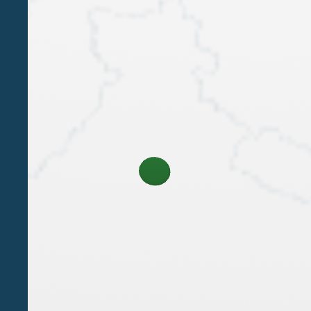
Anche rispetto ai pagamenti di interessi e royalties
cui importo cambierebbe a seconda delle Convenzio
Direttiva Fusioni
La Brexit potrebbe escludere l’applicazione della D
neutralità fiscale nelle operazioni transnazionali 
Direttiva IVA
Il sistema IVA attualmente operativo nel Regno Un
corso degli anni, per cui la Brexit la priverebbe d
Considerato il cospicuo gettito che deriva dall’IV
essere quella di continuare ad applicare l’IVA sul
quelli ad es. in materia di aliquote d’imposta.
In ogni caso le operazioni commerciali tra Regno
assoggettate all’IVA all’importazione.