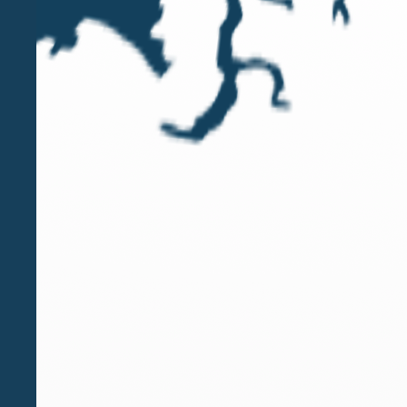
Regno Unito senza bisogno di passare attraverso nu
E’ consigliabile che chi desidera consolidare il pr
di un regime transitorio, i cittadini dell’UE avran
data della notifica dell’articolo 50 o della data d
dell’articolo 50 possa essere comunicata prima del
più prudente è quello di considerare questa data
In generale, suggeriamo:
(i) Alle persone che vivono nel Regno Unito da un
Regno Unito;
(ii) A coloro che hanno vissuto nel Regno Unito pe
residenza permanente nel Regno Unito; e
(iii) A coloro che sono stati nel Regno Unito per m
comprovante il diritto dei cittadini dell’UE di vive
I cittadini dell’UE che intendono trasferirsi nel