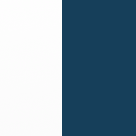
ovi processi di visto.
oprio status di immigrato nel Regno Unito lo faccia al più
no bisogno di dimostrare di essere stati residenti nel Re
i uscita ufficiale da parte dell’UE. Le ultime notizie in
 9 settembre 2016 (data in cui il primo ministro David Ca
 come scadenza.
 periodo di almeno 6 anni di prendere in considerazione l
r 5 anni o più, di cercare di ottenere i documenti che co
eno di 5 anni, di considerare la richiesta di un certifica
re nel Regno Unito.
 Regno Unito