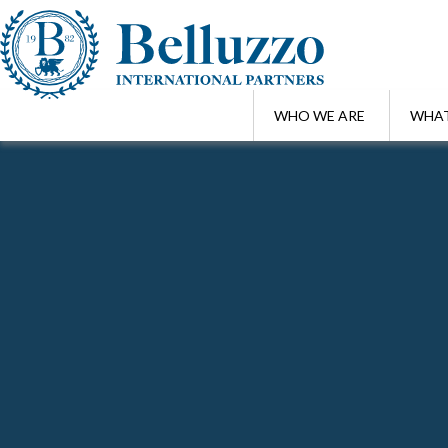
WHO WE ARE
WHAT
Home
/
Focus Alert
/
BREXIT – Cosa aspettarsi in materia di immigraz
JUL 6 , 2016
BREXIT – Cosa aspettarsi in materia d