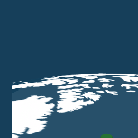
Con il
referendum consultivo
del 23 giugno 2016 g
Il referendum ha carattere consultivo e non obbliga
negoziati tra Regno Unito e Unione Europea per co
contenuto di eventuali accordi stipulati per perme