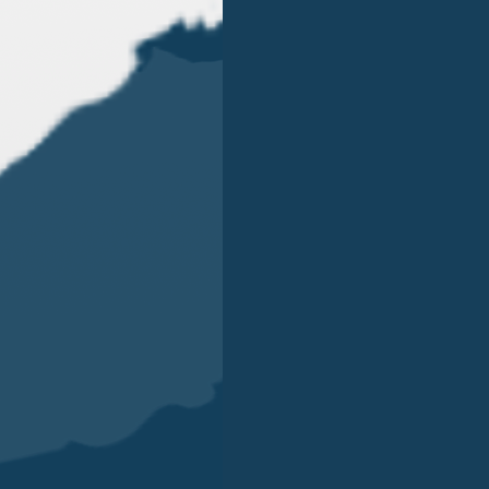
 dogane tra il Regno Unito e l’Unione Europea, considerato
contrattare l’adesione ad accordi per il libero scambio c
applica la normativa comunitaria sul coordinamento dei 
re assoggettati al regime previdenziale di uno solo dei P
nuovo accordo con l’Unione Europea che gli permetta di 
nata a creare una revisione dei rapporti tra UK e Paesi UE
sizionare i rapporti commerciali tra le imprese che opera
ture negoziazioni del Regno Unito con le autorità della U