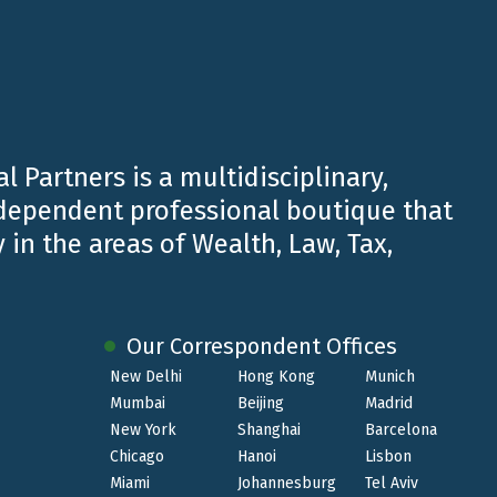
 la situazione sarà diversa a seconda se i loro
dovranno essere in grado di soddisfare i requisiti
sono poche indicazioni di quali potranno essere le
dall’UE non saranno interessate dal voto di Brexit,
l Partners is a multidisciplinary,
erazioni di cui sopra.
ndependent professional boutique that
 in the areas of Wealth, Law, Tax,
extracomunitari che attualmente vivono nel Regno
i fondamentali relativamente all’immigrazione:
Our Correspondent Offices
New Delhi
Hong Kong
Munich
to prima del novembre 2014 sono tenuti a
Mumbai
Beijing
Madrid
he gli investimenti devono essere rivisti al rialzo
New York
Shanghai
Barcelona
 innescate dai risultati del referendum, si
Chicago
Hanoi
Lisbon
rossimi mesi, se si prevede un periodo di volatilità
Miami
Johannesburg
Tel Aviv