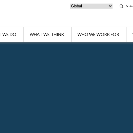
SEA
 WE DO
WHAT WE THINK
WHO WE WORK FOR
ione e rapporti con la UE?
i immigrazione e rapporti con la UE?