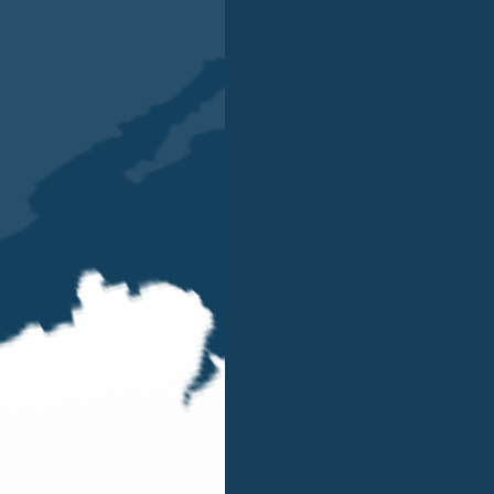
nstein, Norvegia e Svizzera.
spetto alle normative applicabili alle persone fisiche e g
Regno Unito
 ufficialmente di essere un membro della UE, i diritti di
egno Unito servirà formalmente la notifica alla UE indican
 Unito uscir
à
ufficialmente dalla UE. Ci riferiamo a quest
e possa durare almeno 2 anni. Tuttavia, questo periodo d
e gli Stati membri dell’UE. Il consenso generale è che si
ll’Unione Europea residenti nel Regno Unito continueranno
nte dall’UE, ci aspettiamo che il governo britannico intr
ta. Non è al momento chiaro quali saranno le modalit
à
e
per un certo periodo di tempo prima del momento di ‘cut-