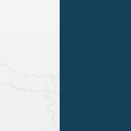
 tra il Regno Unito e i Paesi UE, la Brexit potrebbe compo
ni contro le doppie imposizioni vigenti con i singoli Sta
irettiva alle imprese britanniche, con l’effetto che ques
che le coinvolgono.
ito trae la propria fonte normativa dalle Direttive dell
el relativo fondamento giuridico.
A, si ritiene che il Regno Unito non possa fare a meno di
la base della sola normativa interna, senza i vincoli imp
 Unito e Unione Europea non darebbero più luogo a oper