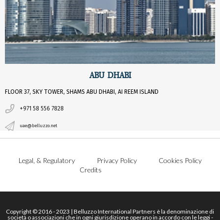
ABU DHABI
FLOOR 37, SKY TOWER, SHAMS ABU DHABI, AI REEM ISLAND
+971 58 556 7828
uae@belluzzo.net
Legal, & Regulatory
Privacy Policy
Cookies Policy
Credits
Copyright © 2016 - 2023 | Belluzzo International Partners è la denominazione di
società o associazioni che in ogni giurisdizione operano in accordo con le leggi -