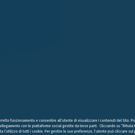
LONDRA
SINGAPORE
LUGANO
EN STREET
101 CECIL STREET #14-12
VIA SERAFINO BALESTRA
G LONDON
069533 SINGAPORE
6900 LUGANO
 (0) 20 7004 2660
+65 6980 8356
+41 (0) 91 252078
on@belluzzo.net
singapore@belluzzo.net
lugano@belluzzo.ch
& Regulatory
Privacy Policy
Cookies Policy
Credits
 corretto funzionamento e consentire all’utente di visualizzare i contenuti del Sito. 
 collegamento con le piattaforme social gestite da terze parti. Cliccando su “Rifiut
ta l’utilizzo di tutti i cookie. Per gestire le sue preferenze, l’utente può cliccare s