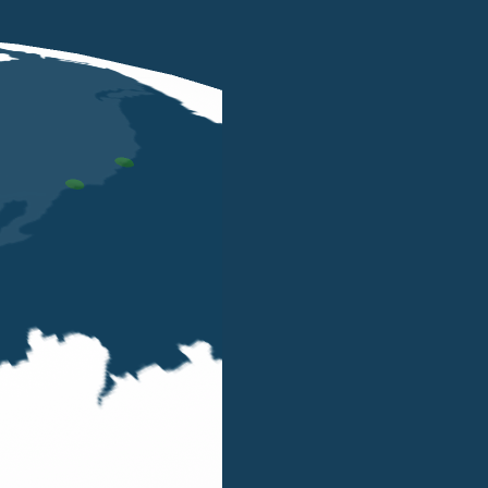
GIU 5 2026
Non-Dom: quanti stanno realmente
lasciando il Regno Unito?
ALESSANDRO BELLUZZO
In una recente intervista pubblicata da JL
Interviews, Alessandro Belluzzo, Founding
Partner di Belluzzo International Partners,
analizza gli effetti dell'abolizione dello storico
regime fiscale dei non-dom nel Regno Unito.