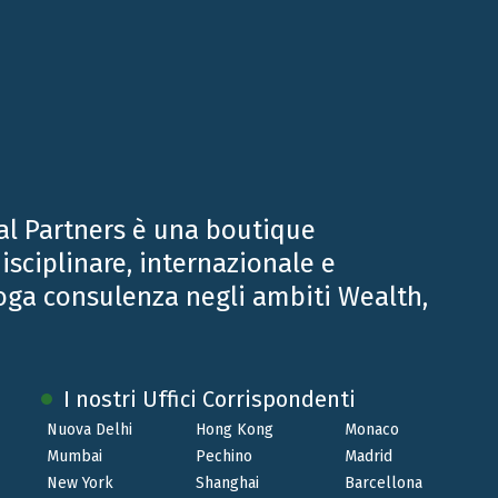
qualificazione provenienti dall’estero.
al Partners è una boutique
isciplinare, internazionale e
oga consulenza negli ambiti Wealth,
I nostri Uffici Corrispondenti
Nuova Delhi
Hong Kong
Monaco
Mumbai
Pechino
Madrid
New York
Shanghai
Barcellona