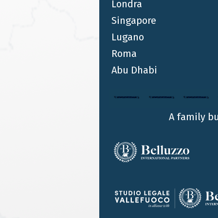
Londra
MAG 12 2026
Singapore
Flat Tax e neo-residenti: intervista a
Lugano
Luigi Belluzzo | Corriere TV
Roma
LUIGI BELLUZZO
Abu Dhabi
Negli ultimi anni l’Italia è diventata una delle
destinazioni più attrattive per imprenditori,
investitori e soggetti ad alta capacità di spesa
A family b
provenienti da tutto il mondo. Nel nuovo servizio
realizzato da Corriere TV e firmato da Nino Luca, il
founding partner Luigi Belluzzo analizza il
fenomeno dei neo-residenti e il ruolo strategico
della Flat Tax italiana nel panorama della
pianificazione patrimoniale e successoria a livello
internazionale.