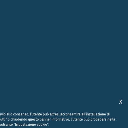
ROMA
ABU DHABI
, 10
VIALE REGINA MARGHERITA, 294
FLOOR 37, SKY TOWER, SHAMS
00198 ROMA
ABU DHABI, AI REEM ISLAND
0
+39 06 442 515 09
+971 58 556 7828
studio@belluzzo.net
uae@belluzzo.net
X
Previo suo consenso, l’utente può altresì acconsentire all’installazione di
a tutti” o chiudendo questo banner informativo, l’utente può procedere nella
ul pulsante “Impostazione cookie”.