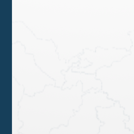
MAG 18 2026
Il protector esce dall’ombra: la svolta
sulla governance dei trust
ALESSANDRO BELLUZZO
Un articolo a firma del nostro founding partner
Alessandro Belluzzo, pubblicato sul quotidiano
Italia Oggi, che analizza una recente e rilevante
decisione in Regno Unito da parte del Judicial
Committee of the Privy Council in materia di trust.