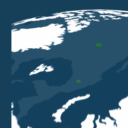
LUG 17 2026
Legacy: motore e direzione per le
famiglie imprenditoriali
LUIGI BELLUZZO
Nell'articolo pubblicato ieri su Il Sole 24 Ore, Luigi
Belluzzo approfondisce il ruolo delle famiglie
imprenditoriali, che rappresentano uno dei
pilastri dell'economia italiana. Oggi queste realtà
si trovano ad affrontare una fase di profonda
trasformazione, anche a causa delle sfide poste