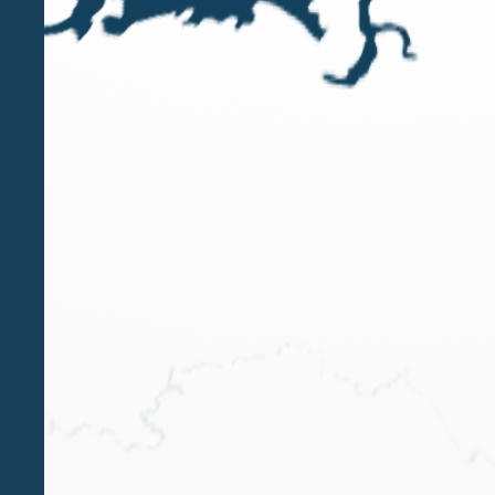
dal passaggio generazionale. In un contesto
caratterizzato da instabilità e nuovi scenari
economici, diventa sempre più indispensabile
adottare un approccio strategico alla
pianificazione del patrimonio.