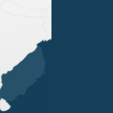
1
2
3
4
…
12
OUR OFFICES