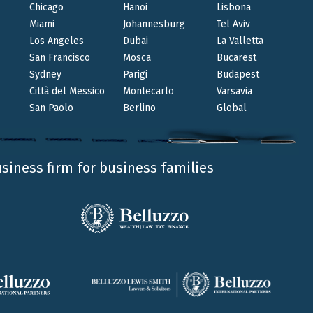
Chicago
Hanoi
Lisbona
MAG 5 2026
Miami
Johannesburg
Tel Aviv
Los Angeles
Dubai
La Valletta
Intervista a Luigi Belluzzo sul
San Francisco
Mosca
Bucarest
Corriere della Sera
Sydney
Parigi
Budapest
LUIGI BELLUZZO
Città del Messico
Montecarlo
Varsavia
San Paolo
Berlino
Global
Il nostro Founding Partner Luigi Belluzzo è stato
intervistato da Nino Luca per il Corriere della Sera
su uno dei temi professionali che caratterizzano
usiness firm for business families
il nostro Studio: i «signori» della Flat tax tra
bonus fiscali e dolce vita, nell’ambito di un
approfondimento dedicato alla crescente
attrattività dell’Italia per i grandi patrimoni
internazionali.