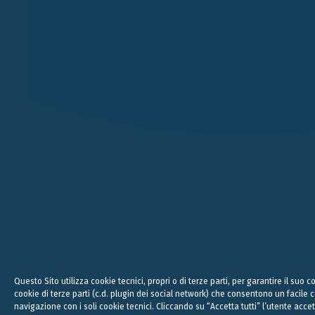
VERONA
MILANO
VICOLO PIETRONE, 1/B
VIA ANDEGARI, 4
38, CRAV
37123 VERONA
20121 MILANO
WC2N 5N
+39 045 8005353
+39 02 365 696 57
+44
studio@belluzzo.net
studio@belluzzo.net
lond
Legal, 
Questo Sito utilizza cookie tecnici, propri o di terze parti, per garantire il suo
cookie di terze parti (c.d. plugin dei social network) che consentono un facile
navigazione con i soli cookie tecnici. Cliccando su “Accetta tutti” l’utente accet