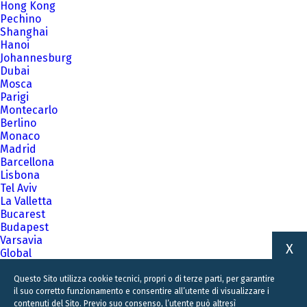
Hong Kong
Pechino
Shanghai
Hanoi
Johannesburg
Dubai
Mosca
Parigi
Montecarlo
Berlino
Monaco
Madrid
Barcellona
Lisbona
Tel Aviv
La Valletta
Bucarest
Budapest
Varsavia
X
Global
A family business firm for business families
Questo Sito utilizza cookie tecnici, propri o di terze parti, per garantire
il suo corretto funzionamento e consentire all’utente di visualizzare i
contenuti del Sito. Previo suo consenso, l’utente può altresì