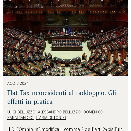
AGO 8 2024
Flat Tax neoresidenti al raddoppio. Gli
effetti in pratica
LUIGI BELLUZZO
ALESSANDRO BELLUZZO
DOMENICO
SANNICANDRO
ILARIA DI TONTO
Il Dl “Omnibus” modifica il comma 2 dell’art. 24bis Tuir