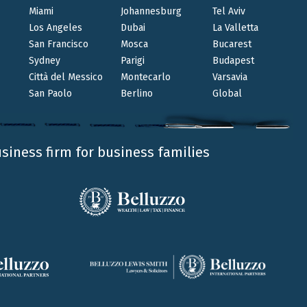
Miami
Johannesburg
Tel Aviv
LUG 12 2022
Los Angeles
Dubai
La Valletta
Belluzzo financial advisor di
San Francisco
Mosca
Bucarest
Sydney
Parigi
Budapest
Bregaglio nell’operazione di vendita
Città del Messico
Montecarlo
Varsavia
della società al gruppo 2M Holdings
San Paolo
Berlino
Global
GIANLUCA MONTI
Il gruppo 2M Holdings ha acquisito l’intero
usiness firm for business families
capitale sociale di Bregaglio – azienda di
distribuzione di materie prime per la cosmesi.
Belluzzo International Partners, con Gianluca
Monti, financial advisor dell'operazione.