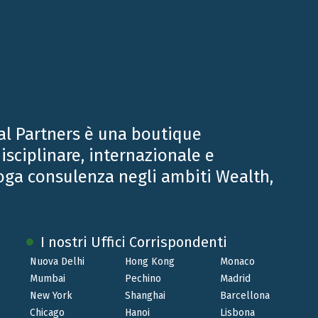
counsel Gianluca Monti per gli aspetti di M&A.
al Partners è una boutique
isciplinare, internazionale e
oga consulenza negli ambiti Wealth,
I nostri Uffici Corrispondenti
Nuova Delhi
Hong Kong
Monaco
Mumbai
Pechino
Madrid
New York
Shanghai
Barcellona
Chicago
Hanoi
Lisbona