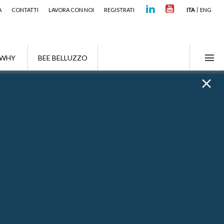
A
CONTATTI
LAVORA CON NOI
REGISTRATI
ITA
ENG
WHY
BEE BELLUZZO
Ricerca