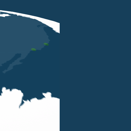
MAR 31 2025
Belluzzo International Partners
Advisor finanziario e fiscale di
Contec AQS, Exenet e PMPI
Solutions nella cessione dell’intero
capitale sociale a Bureau Veritas
Italia Holding
ENRICO RIMINI
GIANLUCA MONTI
Belluzzo International Partners Advisor