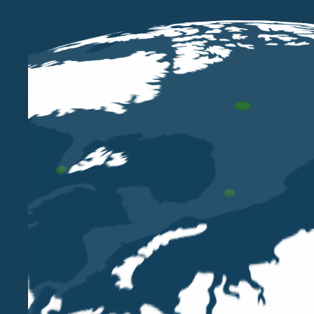
OTT 31 2025
Belluzzo International Partners
advisor fiscale e finanziario di
Oiltech nell’acquisizione da parte di
Repco S.r.l., società controllata da
Cavagna Group
LORENA PELLISSIER
GIANLUCA MONTI
Belluzzo International Partners con un team
composto dall'equity partner Lorena Pellissier e