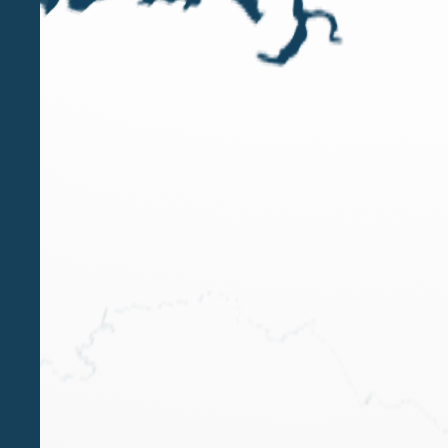
dallo special counsel Gianluca Monti ha assistito
Oiltech, sotto i profili fiscali e finanziari, nella
cessione del 100% del capitale a Repco S.r.l.,
società controllata da Cavagna Group.