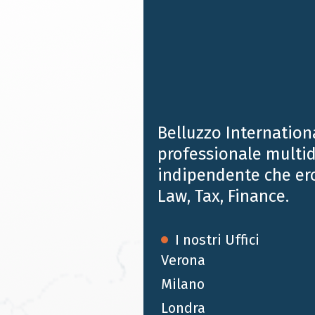
finanziario e fiscale di Contec AQS, Exenet e PMPI
Solutions nella cessione dell’intero capitale
sociale a Bureau Veritas Italia Holding, con un
team composto dall'equity partner Enrico Rimini
e lo special counsel Gianluca Monti
Belluzzo Internation
professionale multid
indipendente che er
Law, Tax, Finance.
I nostri Uffici
Verona
Milano
Londra