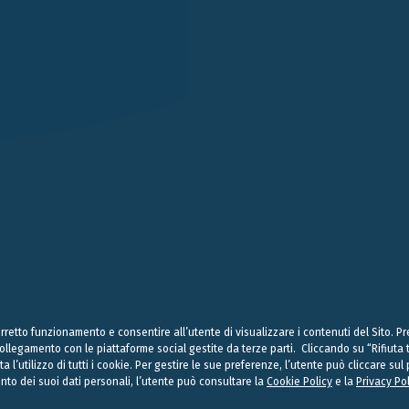
LONDRA
SINGAPORE
LUGANO
EN STREET
101 CECIL STREET #14-12
VIA SERAFINO BALESTRA
G LONDON
069533 SINGAPORE
6900 LUGANO
 (0) 20 7004 2660
+65 6980 8356
+41 (0) 91 252078
on@belluzzo.net
singapore@belluzzo.net
lugano@belluzzo.ch
& Regulatory
Privacy Policy
Cookies Policy
Credits
 corretto funzionamento e consentire all’utente di visualizzare i contenuti del Sito. 
 collegamento con le piattaforme social gestite da terze parti. Cliccando su “Rifiut
ta l’utilizzo di tutti i cookie. Per gestire le sue preferenze, l’utente può cliccare s
 Partners è la denominazione di società o associazioni che in ogni giurisdizione ope
ento dei suoi dati personali, l’utente può consultare la
Cookie Policy
e la
Privacy Po