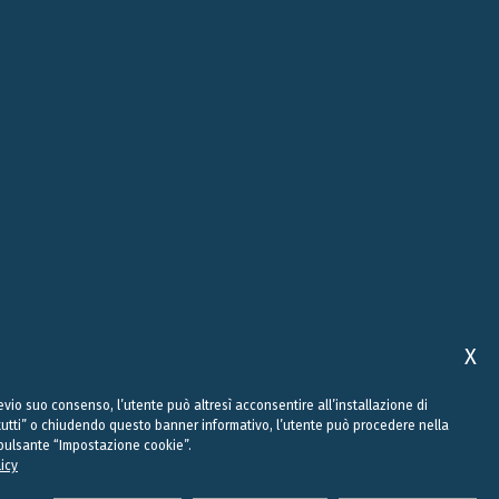
ROMA
ABU DHABI
, 10
VIALE REGINA MARGHERITA, 294
FLOOR 37, SKY TOWER, SHAMS
00198 ROMA
ABU DHABI, AI REEM ISLAND
0
+39 06 442 515 09
+971 58 556 7828
studio@belluzzo.net
uae@belluzzo.net
X
Previo suo consenso, l’utente può altresì acconsentire all’installazione di
a tutti” o chiudendo questo banner informativo, l’utente può procedere nella
ul pulsante “Impostazione cookie”.
rano in accordo con le leggi - PI/CF: 11514210969
licy