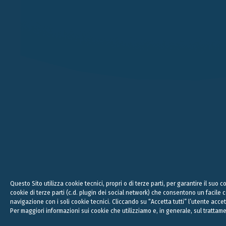
VERONA
MILANO
VICOLO PIETRONE, 1/B
VIA ANDEGARI, 4
38, CRAV
37123 VERONA
20121 MILANO
WC2N 5N
+39 045 8005353
+39 02 365 696 57
+44
studio@belluzzo.net
studio@belluzzo.net
lond
Legal, 
Questo Sito utilizza cookie tecnici, propri o di terze parti, per garantire il suo
cookie di terze parti (c.d. plugin dei social network) che consentono un facile
navigazione con i soli cookie tecnici. Cliccando su “Accetta tutti” l’utente accet
Copyright © 2016 - 2023 | Belluzzo International
Per maggiori informazioni sui cookie che utilizziamo e, in generale, sul trattam