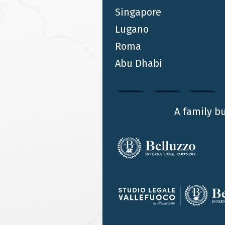
Singapore
GEN 20 2023
Lugano
Belluzzo International Partners
Roma
advisor di WebScience
nell’operazione di acquisizione
Abu Dhabi
dell’azienda da parte di adesso SE
ENRICO RIMINI
GIANLUCA MONTI
A family b
Belluzzo International Partners, con un team
composto dall’equity Partner Enrico Rimini e
dallo special counsel Gianluca Monti, ha assistito
Webscienze Srl in qualità di advisor finanziario
nell’operazione di cessione del capitale sociale
alla tedesca Adesso SE.