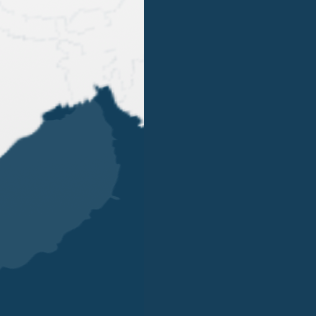
1
2
OUR OFFICES