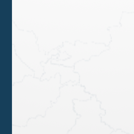
GEN 27 2023
Belluzzo International Partners
advisor di Sebino nell’acquisizione
delle attività operative di Eprom
System
ENRICO RIMINI
GIANLUCA MONTI
Belluzzo International Partners, con un team
composto dall’equity partner Enrico Rimini e
dallo special counsel Gianluca Monti, advisor
finanziario del Gruppo Sebino nell’acquisizione,
da parte della sua controllata Sebino Security,
delle attività operative di Eprom System.