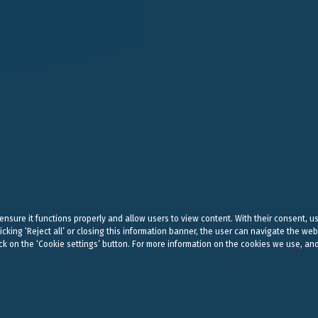
LONDON
SINGAPORE
LUGANO
EN STREET
101 CECIL STREET #14-12
VIA SERAFINO BALESTRA
G LONDON
069533 SINGAPORE
6900 LUGANO
 (0) 20 7004 2660
+65 6980 8356
+41 (0) 91 252078
on@belluzzo.net
singapore@belluzzo.net
lugano@belluzzo.ch
& Regulatory
Privacy Policy
Cookies Policy
Credits
 ensure it functions properly and allow users to view content. With their consent, u
icking ‘Reject all’ or closing this information banner, the user can navigate the web
ck on the ‘Cookie settings’ button. For more information on the cookies we use, and
ers is the name of companies or associations operating in accordance with the laws 
EDIT COOKIE SETTINGS