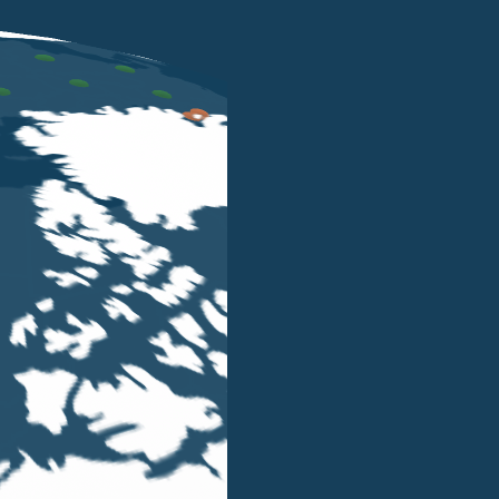
delle Entrate ha chiarito che un soggetto residente benef
pposto impositivo come previsto dal primo periodo del co
 dalla legge 22 dicembre 2011, n. 214 che ha istituito l’im
ti al pagamento dell’IVAFE, individuati dal successivo com