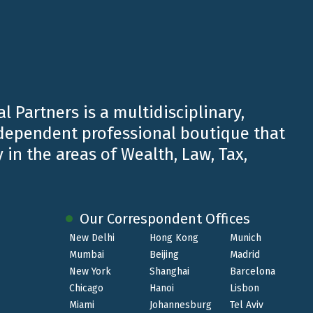
e residenti in Italia che, nel periodo
i imponibili in Italia.
 “
individuato
” di
nte negli Stati Uniti. Il fondo in Trust era
positati all’estero mentre il Trustee risultava
l Partners is a multidisciplinary,
ndependent professional boutique that
eficiari ”
individuati
”
 in the areas of Wealth, Law, Tax,
ntato nei confronti del Trust, unitamente agli
ti dai beneficiari di Trust opachi in quanto
à di altro diritto reale sullo stesso e/o la
Our Correspondent Offices
New Delhi
Hong Kong
Munich
stribuzione del reddito e non anche del capitale
Mumbai
Beijing
Madrid
piega capitale proprio né assume alcun rischio in
New York
Shanghai
Barcelona
Chicago
Hanoi
Lisbon
Miami
Johannesburg
Tel Aviv
estero non è tenuto ad alcun versamento dell’Ivafe