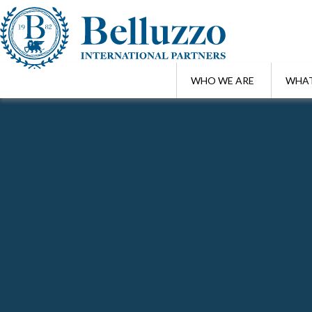
WHO WE ARE
WHAT
Home
/
Focus Alert
/
Non paga l’Ivafe il beneficiario di un Trust tra
MAR 27 , 2026
Non paga l’Ivafe il beneficiario di un