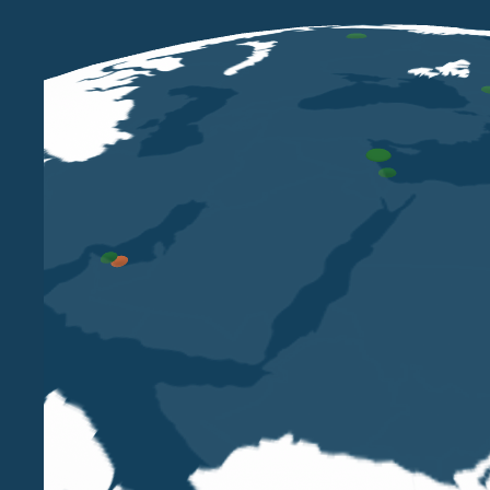
Con la risposta n. 84 del 25 marzo 2026 l’Agenzia 
è tenuto a versare l’Ivafe per mancanza del presu
dicembre 2011, n. 201, convertito, con modificazioni,
E’ bene, infatti, ricordare che tra i soggetti tenu