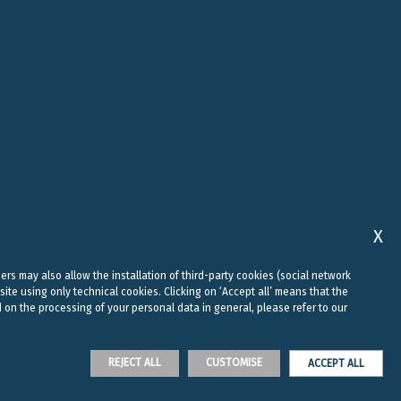
ROME
ABU DHABI
, 10
VIALE REGINA MARGHERITA, 294
FLOOR 37, SKY TOWER, SHAMS
00198 ROME
ABU DHABI, AI REEM ISLAND
0
+39 06 442 515 09
+971 58 556 7828
studio@belluzzo.net
uae@belluzzo.net
X
sers may also allow the installation of third-party cookies (social network
site using only technical cookies. Clicking on ‘Accept all’ means that the
 on the processing of your personal data in general, please refer to our
of each jurisdiction - VAT number/tax code: 11514210969
REJECT ALL
CUSTOMISE
ACCEPT ALL