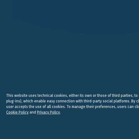
VERONA
MILAN
VICOLO PIETRONE, 1/B
VIA ANDEGARI, 4
38, CRAV
37123 VERONA
20121 MILAN
WC2N 5N
+39 045 8005353
+39 02 365 696 57
+44
studio@belluzzo.net
studio@belluzzo.net
lond
Legal, 
This website uses technical cookies, either its own or those of third parties, to
plug-ins), which enable easy connection with third-party social platforms. By cl
user accepts the use of all cookies. To manage their preferences, users can cli
Copyright © 2016 - 2023 | Belluzzo International Partn
Cookie Policy
and
Privacy Policy
.