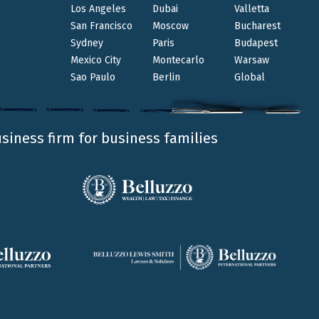
Los Angeles
Dubai
Valletta
San Francisco
Moscow
Bucharest
 risposta risulta particolarmente innovativa in
Sydney
Paris
Budapest
Mexico City
Montecarlo
Warsaw
e vada assolta o meno dalle persone fisiche
Sao Paulo
Berlin
Global
mento.
usiness firm for business families