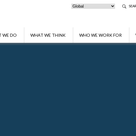
SEA
 WE DO
WHAT WE THINK
WHO WE WORK FOR
sparente non residente
 Trust trasparente non residente