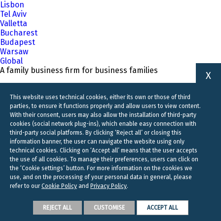
Lisbon
Tel Aviv
Valletta
Bucharest
Budapest
Warsaw
Global
A family business firm for business families
X
This website uses technical cookies, either its own or those of third
parties, to ensure it functions properly and allow users to view content.
With their consent, users may also allow the installation of third-party
cookies (social network plug-ins), which enable easy connection with
third-party social platforms. By clicking ‘Reject all’ or closing this
information banner, the user can navigate the website using only
technical cookies. Clicking on ‘Accept all’ means that the user accepts
the use of all cookies. To manage their preferences, users can click on
the ‘Cookie settings’ button. For more information on the cookies we
use, and on the processing of your personal data in general, please
refer to our
Cookie Policy
and
Privacy Policy
.
REJECT ALL
CUSTOMISE
ACCEPT ALL