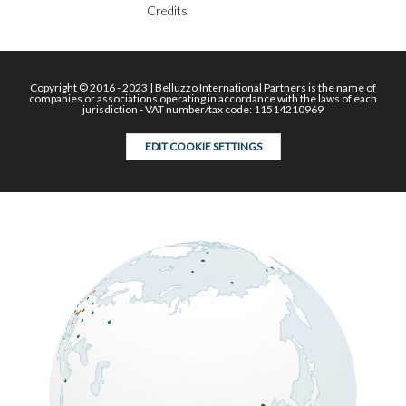
Credits
Copyright © 2016 - 2023 | Belluzzo International Partners is the name of
companies or associations operating in accordance with the laws of each
jurisdiction - VAT number/tax code: 11514210969
EDIT COOKIE SETTINGS