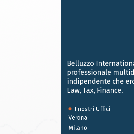
a brief examination of the IME rules and of the
clarifications provided by the Italian Tax
Authorities.
Belluzzo Internation
professionale multid
indipendente che er
Law, Tax, Finance.
I nostri Uffici
Verona
Milano