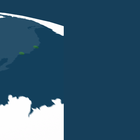
NOV 25 2024
Investment management exemption |
The new Italian rule to attract
foreign investors - November 2024
DANIELE CARLO TRIVI
LUIGI BELLUZZO
ALESSANDRO
BELLUZZO
ALESSANDRO SAINI
LORENA PELLISSIER
DOMENICO SANNICANDRO
IVAN MASTROTOTARO
On 19 November 2024, the Italian Tax Authorities
issued Circular Letter n. 23/E/2024 aiming to
clarify the IME rules. Our Focus Update provided