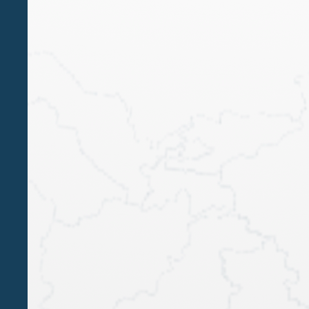
MAG 7 2024
Riforma Fiscale | In arrivo importanti
modifiche del sistema tributario per
persone fisiche e società
LUIGI BELLUZZO
ENRICO RIMINI
ALESSANDRO SAINI
DANIELE CARLO TRIVI
ALBERTO FRANCESCHETTI
IVAN
MASTROTOTARO
Il Consiglio dei ministri ha approvato in data 30
aprile, in esame preliminare, un decreto
legislativo che, in attuazione della legge delega
sulla riforma fiscale (legge 9 agosto 2023, n. 111),
reca la revisione del regime impositivo dei redditi
delle persone fisiche (IRPEF) e delle società e
degli enti (IRES).