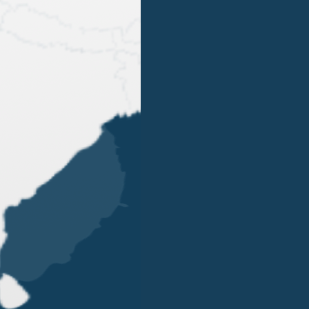
1
2
3
4
…
8
OUR OFFICES