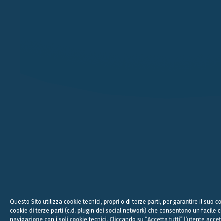
VERONA
MILANO
VICOLO PIETRONE, 1/B
VIA ANDEGARI, 4
38, CRAV
37123 VERONA
20121 MILANO
WC2N 5N
+39 045 8005353
+39 02 365 696 57
+44
studio@belluzzo.net
studio@belluzzo.net
lond
Legal, 
Questo Sito utilizza cookie tecnici, propri o di terze parti, per garantire il suo
cookie di terze parti (c.d. plugin dei social network) che consentono un facile
navigazione con i soli cookie tecnici. Cliccando su “Accetta tutti” l’utente accet