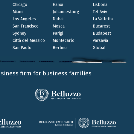
Chicago
Hanoi
Lisbona
Miami
Johannesburg
Tel Aviv
MAR 28 2024
Los Angeles
Dubai
La Valletta
Le ragioni commerciali legittimano
San Francisco
Mosca
Bucarest
la gratuità del finanziamento
Sydney
Parigi
Budapest
concesso dalla controllante residente
Città del Messico
Montecarlo
Varsavia
San Paolo
Berlino
Global
alla controllata non residente
ALESSANDRO SAINI
DANIELE CARLO TRIVI
CHIARA
GARLATI
usiness firm for business families
La Corte di Cassazione, con la sentenza n.
7361/2024, torna sul tema dell’applicabilità della
disciplina del transfer price ai finanziamenti
infruttiferi concessi da una società residente alla
controllata non residente.