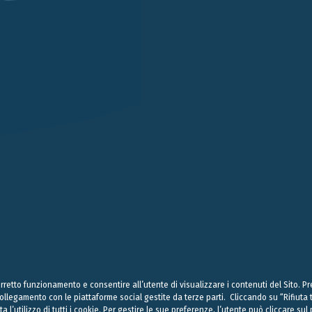
LONDRA
SINGAPORE
LUGANO
EN STREET
101 CECIL STREET #14-12
VIA SERAFINO BALESTRA
G LONDON
069533 SINGAPORE
6900 LUGANO
 (0) 20 7004 2660
+65 6980 8356
+41 (0) 91 252078
on@belluzzo.net
singapore@belluzzo.net
lugano@belluzzo.ch
& Regulatory
Privacy Policy
Cookies Policy
Credits
 corretto funzionamento e consentire all’utente di visualizzare i contenuti del Sito. 
 collegamento con le piattaforme social gestite da terze parti. Cliccando su “Rifiut
ta l’utilizzo di tutti i cookie. Per gestire le sue preferenze, l’utente può cliccare s