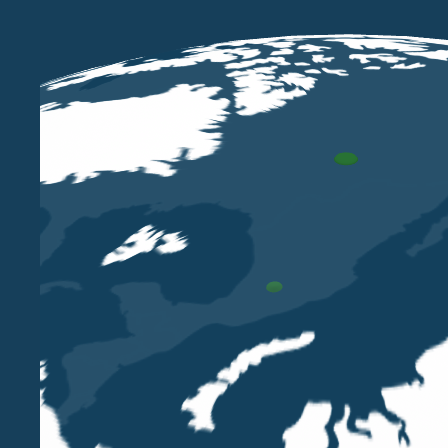
MAR 31 2025
Belluzzo International Partners nel
ranking Legal500 EMEA Tax 2025
LUIGI BELLUZZO
DANIELE CARLO TRIVI
ALESSANDRO
SAINI
ENRICO RIMINI
DOMENICO SANNICANDRO
Siamo orgogliosi di essere anche quest’anno nel
ranking Legal500 EMEA Tax.