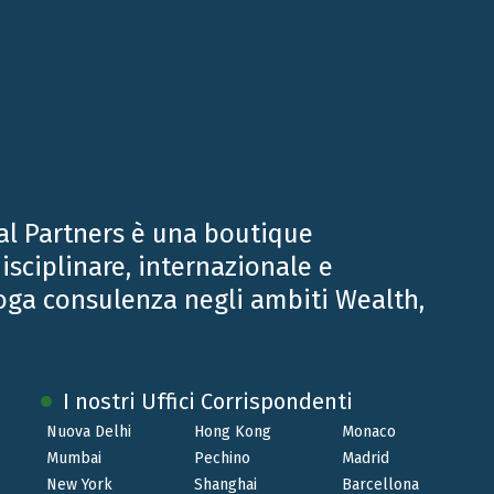
assistito Esterminal Europea Servizi Terminalistici
con un team composto dagli Equity Partner
Francesco Santucci e Daniele Trivi e dal
Partner Lorena Pellissier per gli aspetti fiscali e
finanziari e dall’Avv. Giuseppe Seidenari per gli
aspetti legali.
al Partners è una boutique
isciplinare, internazionale e
oga consulenza negli ambiti Wealth,
I nostri Uffici Corrispondenti
Nuova Delhi
Hong Kong
Monaco
Mumbai
Pechino
Madrid
New York
Shanghai
Barcellona