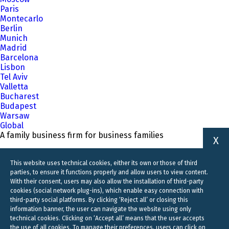
Paris
Montecarlo
Berlin
Munich
Madrid
Barcelona
Lisbon
Tel Aviv
Valletta
Bucharest
Budapest
Warsaw
Global
A family business firm for business families
X
This website uses technical cookies, either its own or those of third
parties, to ensure it functions properly and allow users to view content.
With their consent, users may also allow the installation of third-party
cookies (social network plug-ins), which enable easy connection with
third-party social platforms. By clicking ‘Reject all’ or closing this
information banner, the user can navigate the website using only
technical cookies. Clicking on ‘Accept all’ means that the user accepts
the use of all cookies. To manage their preferences, users can click on