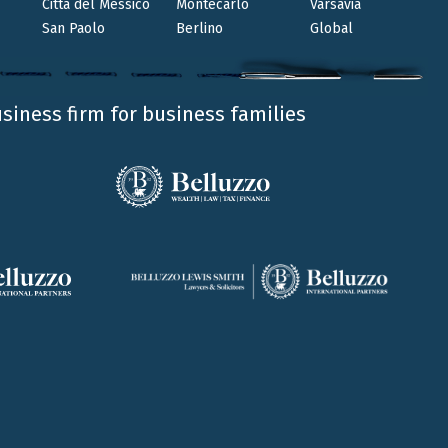
Città del Messico
Montecarlo
Varsavia
Venerdì 18 e sabato 19 marzo The Italian
San Paolo
Berlino
Global
Association of International Accountants
organizza il consueto CPE Course. Un’occasione di
confronto sui nuovi sviluppi dei settori politico-
economici in Italia. I nostri Colin Jamieson, Ettore
usiness firm for business families
De Pace e Marianna Da Frè...
64