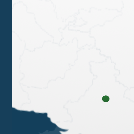
La sentenza della Commissione Tributaria
Regionale di Milano del 23 novembre 2015, n.
539/16 (depositata il 28 gennaio 2016) torna ad
occuparsi di scelta di metodi di valutazione di
prezzi di trasferimento. Nel caso in esame, una
società italiana, controllata da...
1