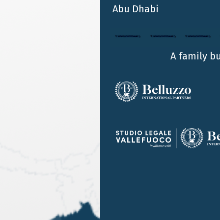
della Manovra Finanziaria Spring 2016 del Regno
Abu Dhabi
Unito: Budget2016
A family b
…
53
54
55
56
57
58
59
60
…