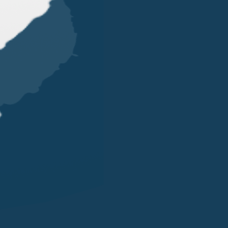
OUR OFFICES
LONDRA
SINGAPORE
LUGANO
EN STREET
101 CECIL STREET #14-12
VIA SERAFINO BALESTRA
G LONDON
069533 SINGAPORE
6900 LUGANO