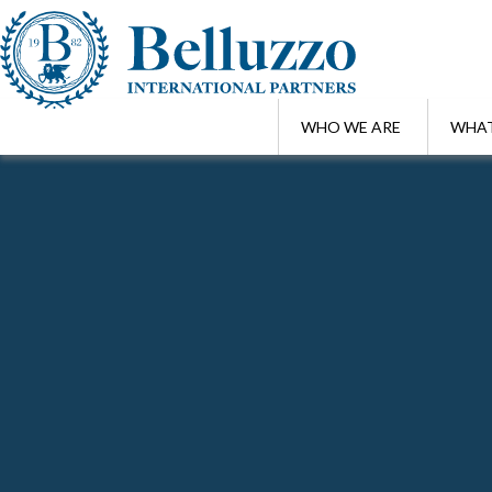
WHO WE ARE
WHAT
Home
/
Focus Alert
Cerca in Focus Alert