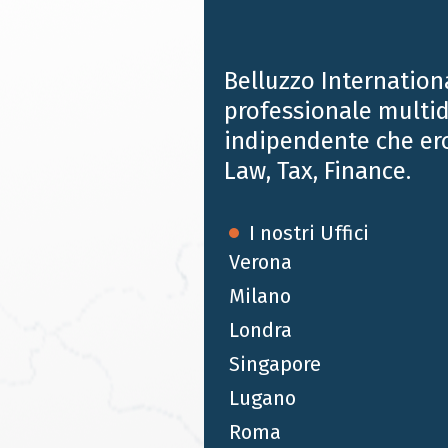
Belluzzo Internation
professionale multid
indipendente che er
Law, Tax, Finance.
I nostri Uffici
Verona
Milano
Londra
MAR 22 2016
Singapore
UK Budget 2016
Lugano
Roma
Di seguito trovate copia digitale di una sintesi