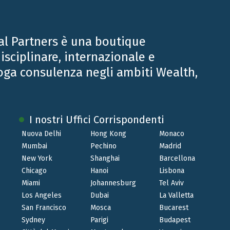
al Partners è una boutique
isciplinare, internazionale e
oga consulenza negli ambiti Wealth,
I nostri Uffici Corrispondenti
Nuova Delhi
Hong Kong
Monaco
Mumbai
Pechino
Madrid
New York
Shanghai
Barcellona
Chicago
Hanoi
Lisbona
MAR 16 2016
Miami
Johannesburg
Tel Aviv
18/19 marzo | Convegno IAIA a
Los Angeles
Dubai
La Valletta
San Francisco
Mosca
Bucarest
Cernobbio
Sydney
Parigi
Budapest