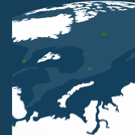
APR 7 2016
Estromissione agevolata
dell’immobile strumentale
Il comma 121 della Legge di Stabilità 2016, la
Legge n. 208/2015, ha riproposto le disposizioni
agevolative per l’estromissione dell’immobile
strumentale dell’imprenditore individuale (con
esclusione, pertanto, dei lavoratori autonomi),
mediante il versamento di...