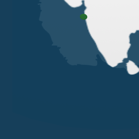
VERONA
MILANO
VICOLO PIETRONE, 1/B
VIA ANDEGARI, 4
38, CRAV
37123 VERONA
20121 MILANO
WC2N 5N