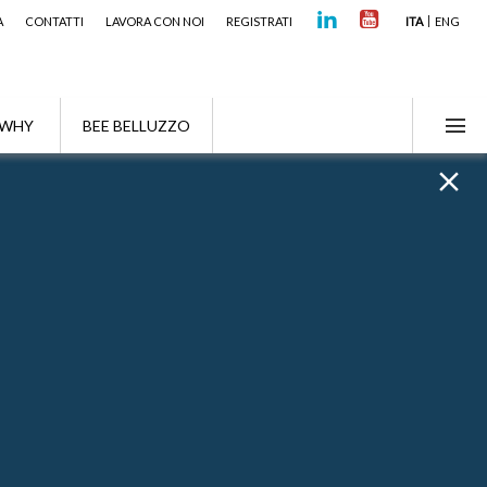
A
CONTATTI
LAVORA CON NOI
REGISTRATI
ITA
ENG
WHY
BEE BELLUZZO
Focus Alert