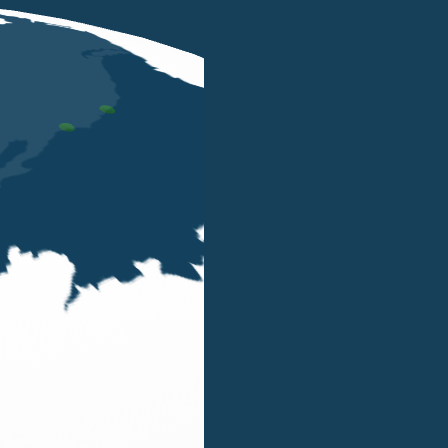
APR 7 2016
Innalzato il limite per l’uso del
contante
ALBERTO GIRONDA
L’art. 1, comma 898, Finanziaria 2016, modificando
l’art. 49, comma 1, D.Lgs. n. 231/2007 ha
aumentato da € 1.000 a € 3.000 il limite previsto
per il trasferimento di denaro contante / libretti
dideposito bancari o postali al portatore / titoli al
portatore in euro o...