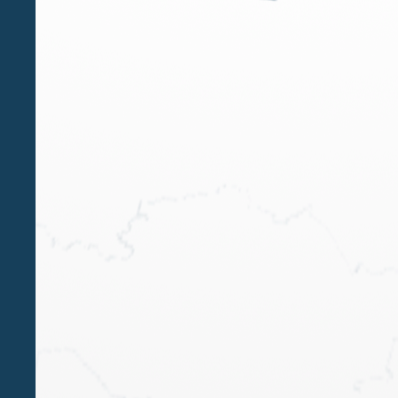
MAR 22 2016
Transfer Pricing: scelte “affrettate”
del metodo (TNMM)