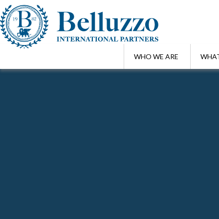
WHO WE ARE
WHAT
Home
/
Focus Alert
Search Focus Alert