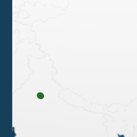
La sentenza della Commissione Tributaria
Regionale di Milano del 23 novembre 2015, n.
539/16 (depositata il 28 gennaio 2016) torna ad
occuparsi di scelta di metodi di valutazione di
prezzi di trasferimento. Nel caso in esame, una
società italiana, controllata da...
1