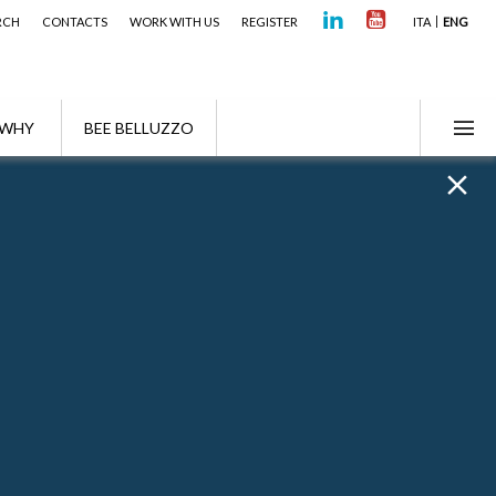
RCH
CONTACTS
WORK WITH US
REGISTER
ITA
ENG
WHY
BEE BELLUZZO
Focus Alert