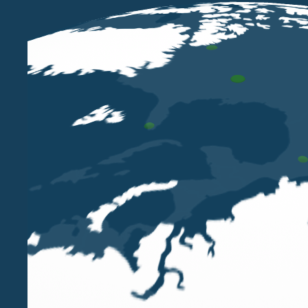
APR 7 2016
Estromissione agevolata
dell’immobile strumentale
Il comma 121 della Legge di Stabilità 2016, la
Legge n. 208/2015, ha riproposto le disposizioni
agevolative per l’estromissione dell’immobile
strumentale dell’imprenditore individuale (con
esclusione, pertanto, dei lavoratori autonomi),
mediante il versamento di...