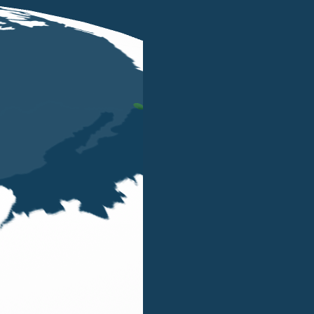
APR 7 2016
Innalzato il limite per l’uso del
contante
ALBERTO GIRONDA
L’art. 1, comma 898, Finanziaria 2016, modificando
l’art. 49, comma 1, D.Lgs. n. 231/2007 ha
aumentato da € 1.000 a € 3.000 il limite previsto
per il trasferimento di denaro contante / libretti
dideposito bancari o postali al portatore / titoli al
portatore in euro o...