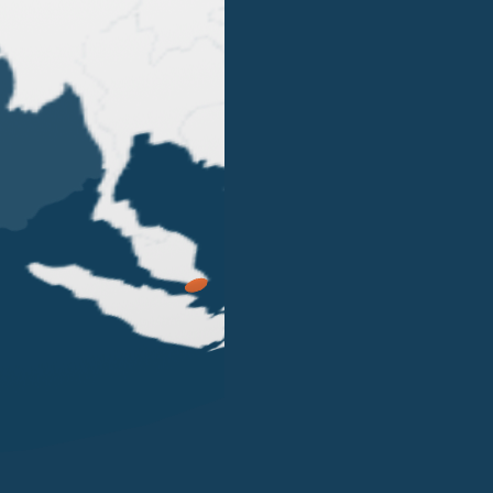
OUR OFFICES
LONDON
SINGAPORE
LUGANO
EN STREET
101 CECIL STREET #14-12
VIA SERAFINO BALESTRA
G LONDON
069533 SINGAPORE
6900 LUGANO