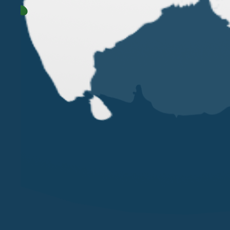
VERONA
MILAN
VICOLO PIETRONE, 1/B
VIA ANDEGARI, 4
38, CRAV
37123 VERONA
20121 MILAN
WC2N 5N