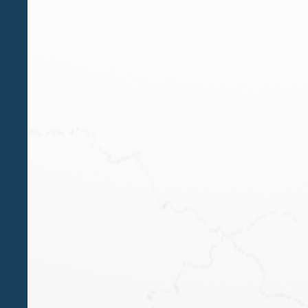
MAR 22 2016
Transfer Pricing: scelte “affrettate”
del metodo (TNMM)