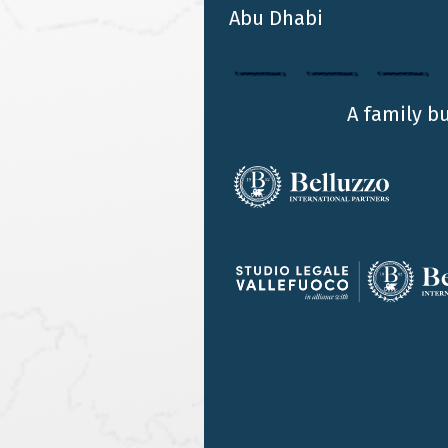
della Manovra Finanziaria Spring 2016 del Regno
Abu Dhabi
Unito: Budget2016
A family b
…
53
54
55
56
57
58
59
60
…