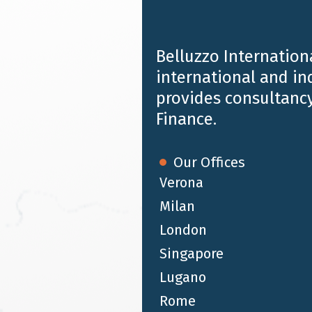
Belluzzo Internationa
international and i
provides consultancy
Finance.
Our Offices
Verona
Milan
London
MAR 22 2016
Singapore
UK Budget 2016
Lugano
Rome
Di seguito trovate copia digitale di una sintesi