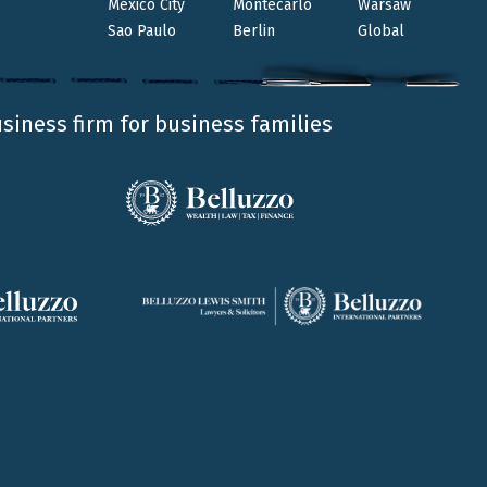
Mexico City
Montecarlo
Warsaw
Venerdì 18 e sabato 19 marzo The Italian
Sao Paulo
Berlin
Global
Association of International Accountants
organizza il consueto CPE Course. Un’occasione di
confronto sui nuovi sviluppi dei settori politico-
economici in Italia. I nostri Colin Jamieson, Ettore
usiness firm for business families
De Pace e Marianna Da Frè...
64