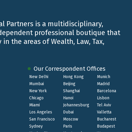
l Partners is a multidisciplinary,
ndependent professional boutique that
 in the areas of Wealth, Law, Tax,
Our Correspondent Offices
New Delhi
Hong Kong
Munich
Mumbai
Beijing
Madrid
New York
Shanghai
Barcelona
Chicago
Hanoi
Lisbon
MAR 16 2016
Miami
Johannesburg
Tel Aviv
18/19 marzo | Convegno IAIA a
Los Angeles
Dubai
Valletta
San Francisco
Moscow
Bucharest
Cernobbio
Sydney
Paris
Budapest