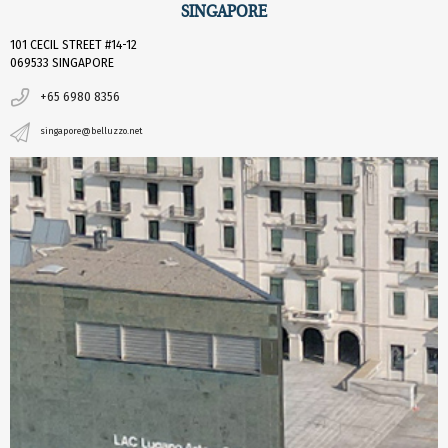
SINGAPORE
101 CECIL STREET #14-12
069533 SINGAPORE
+65 6980 8356
singapore@belluzzo.net