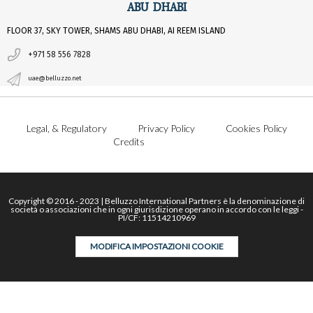
ABU DHABI
FLOOR 37, SKY TOWER, SHAMS ABU DHABI, AI REEM ISLAND
+971 58 556 7828
uae@belluzzo.net
Legal, & Regulatory
Privacy Policy
Cookies Policy
Credits
Copyright © 2016 - 2023 | Belluzzo International Partners è la denominazione di
società o associazioni che in ogni giurisdizione operano in accordo con le leggi -
PI/CF: 11514210969
MODIFICA IMPOSTAZIONI COOKIE