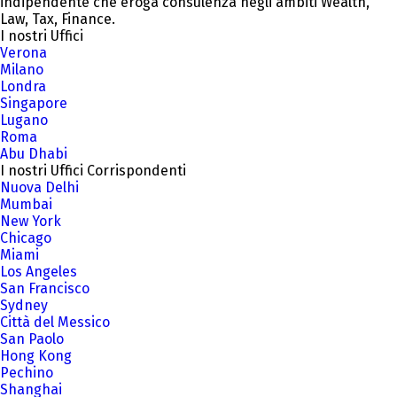
indipendente che eroga consulenza negli ambiti Wealth,
Law, Tax, Finance.
I nostri Uffici
Verona
Milano
Londra
Singapore
Lugano
Roma
Abu Dhabi
I nostri Uffici Corrispondenti
Nuova Delhi
Mumbai
New York
Chicago
Miami
Los Angeles
San Francisco
Sydney
Città del Messico
San Paolo
Hong Kong
Pechino
Shanghai