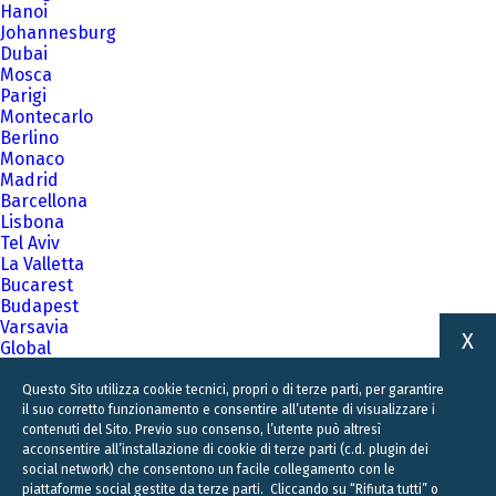
Hanoi
Johannesburg
Dubai
Mosca
Parigi
Montecarlo
Berlino
Monaco
Madrid
Barcellona
Lisbona
Tel Aviv
La Valletta
Bucarest
Budapest
Varsavia
X
Global
A family business firm for business families
Questo Sito utilizza cookie tecnici, propri o di terze parti, per garantire
il suo corretto funzionamento e consentire all’utente di visualizzare i
contenuti del Sito. Previo suo consenso, l’utente può altresì
acconsentire all’installazione di cookie di terze parti (c.d. plugin dei
social network) che consentono un facile collegamento con le
piattaforme social gestite da terze parti. Cliccando su “Rifiuta tutti” o