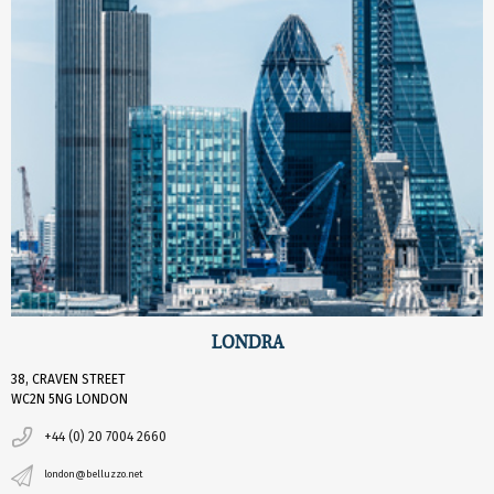
LONDRA
38, CRAVEN STREET
WC2N 5NG LONDON
+44 (0) 20 7004 2660
london@belluzzo.net