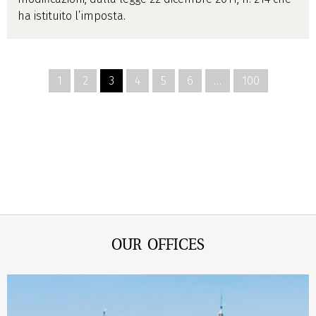
ha istituito l’imposta.
1
2
3
4
5
6
…
100
OUR OFFICES