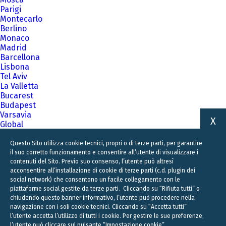
Parigi
Montecarlo
Berlino
Monaco
Madrid
Barcellona
Lisbona
Tel Aviv
La Valletta
Bucarest
Budapest
Varsavia
X
Global
A family business firm for business families
Questo Sito utilizza cookie tecnici, propri o di terze parti, per garantire
il suo corretto funzionamento e consentire all’utente di visualizzare i
contenuti del Sito. Previo suo consenso, l’utente può altresì
acconsentire all’installazione di cookie di terze parti (c.d. plugin dei
social network) che consentono un facile collegamento con le
piattaforme social gestite da terze parti. Cliccando su “Rifiuta tutti” o
chiudendo questo banner informativo, l’utente può procedere nella
navigazione con i soli cookie tecnici. Cliccando su “Accetta tutti”
l’utente accetta l’utilizzo di tutti i cookie. Per gestire le sue preferenze,
l’utente può cliccare sul pulsante “Impostazione cookie”.